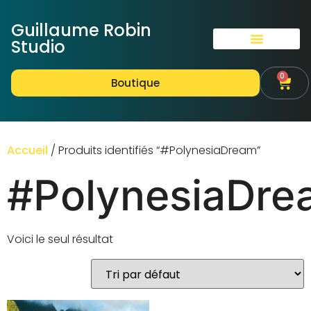
Guillaume Robin
Studio
0
Boutique
Accueil
/ Produits identifiés “#PolynesiaDream”
#PolynesiaDre
Voici le seul résultat