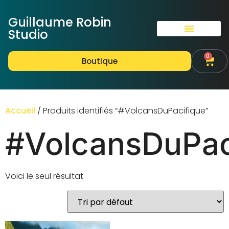
Guillaume Robin
Studio
0
Boutique
Accueil
/ Produits identifiés “#VolcansDuPacifique”
#VolcansDuPac
Voici le seul résultat